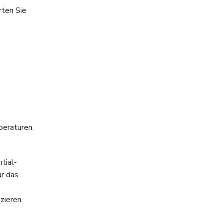
rten Sie
peraturen,
tial-
ür das
zieren.