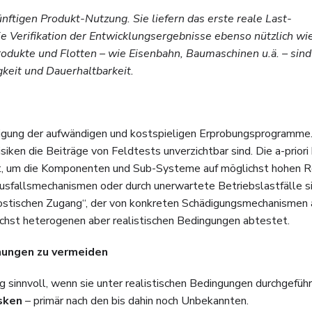
ftigen Produkt-Nutzung. Sie liefern das erste reale Last-
e Verifikation der Entwicklungsergebnisse ebenso nützlich wie
rodukte und Flotten – wie Eisenbahn, Baumaschinen u.ä. – sind
gkeit und Dauerhaltbarkeit.
itigung der aufwändigen und kostspieligen Erprobungsprogramme.
isiken die Beiträge von Feldtests unverzichtbar sind. Die a-prior
rt, um die Komponenten und Sub-Systeme auf möglichst hohen R
usfallsmechanismen oder durch unerwartete Betriebslastfälle s
nostischen Zugang“, der von konkreten Schädigungsmechanismen 
chst heterogenen aber realistischen Bedingungen abtestet.
hungen zu vermeiden
 sinnvoll, wenn sie unter realistischen Bedingungen durchgefüh
isken
– primär nach den bis dahin noch Unbekannten.