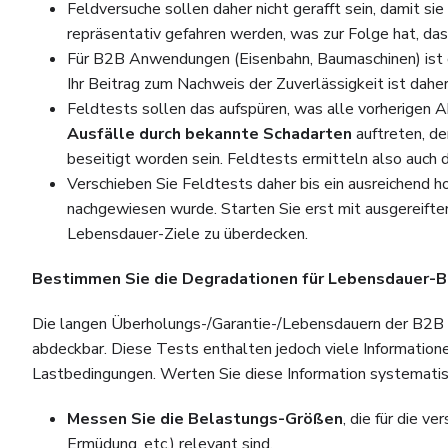
Feldversuche sollen daher nicht gerafft sein, damit si
repräsentativ gefahren werden, was zur Folge hat, dass
Für B2B Anwendungen (Eisenbahn, Baumaschinen) ist de
Ihr Beitrag zum Nachweis der Zuverlässigkeit ist daher
Feldtests sollen das aufspüren, was alle vorherigen A
Ausfälle durch bekannte Schadarten
auftreten, de
beseitigt worden sein. Feldtests ermitteln also auch 
Verschieben Sie Feldtests daher bis ein ausreichend 
nachgewiesen wurde. Starten Sie erst mit ausgereifte
Lebensdauer-Ziele zu überdecken.
Bestimmen Sie die Degradationen für Lebensdauer-
Die langen Überholungs-/Garantie-/Lebensdauern der B2B Pr
abdeckbar. Diese Tests enthalten jedoch viele Information
Lastbedingungen. Werten Sie diese Information systematis
Messen Sie die Belastungs-Größen
, die für die 
Ermüdung, etc.) relevant sind.