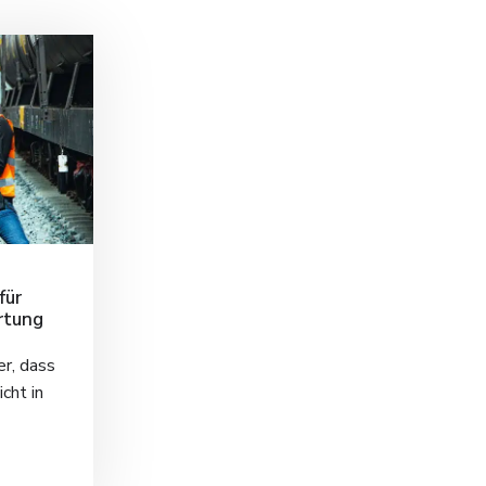
für
rtung
r, dass
cht in