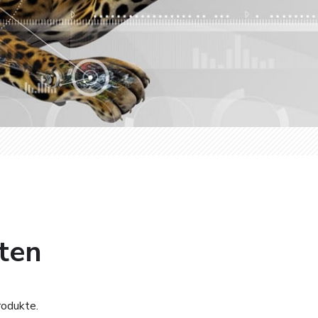
rten
rodukte.