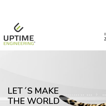
0
LET´S MAKE
THE WORLD